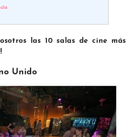
ndia
osotros las 10 salas de cine más
!
ino Unido