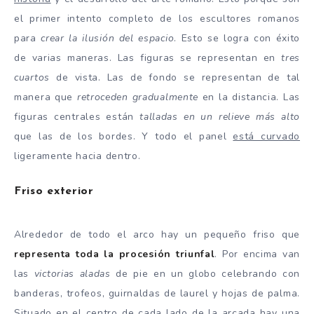
el primer intento completo de los escultores romanos
para
crear la ilusión del espacio
. Esto se logra con éxito
de varias maneras. Las figuras se representan en
tres
cuartos
de vista. Las de fondo se representan de tal
manera que
retroceden gradualmente
en la distancia. Las
figuras centrales están
talladas en un relieve más alto
que las de los bordes. Y todo el panel
está curvado
ligeramente hacia dentro.
Friso exterior
Alrededor de todo el arco hay un pequeño friso que
representa toda la procesión triunfal
. Por encima van
las
victorias aladas
de pie en un globo celebrando con
banderas, trofeos, guirnaldas de laurel y hojas de palma.
Situado en el centro de cada lado de la arcada hay una