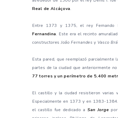
alrededor de 1300 por el rey Denis I. fue
Real de Alcáçova
.
Entre 1373 y 1375, el rey Fernando I
Fernandina
. Este era el recinto amuralla
constructores
João Fernandes
y
Vasco Brá
Esta pared, que reemplazó parcialmente la
partes de la ciudad que anteriormente
no
77 torres y un perímetro de 5.400 met
El castillo y la ciudad resistieron varias
Especialmente en 1373 y en 1383-1384. F
el castillo fue dedicado a
San Jorge
por 