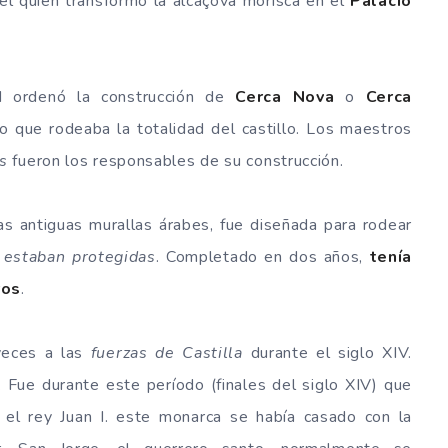
 él quien transformó la alcáçova morisca en el
Palacio
 ordenó la construcción de
Cerca Nova
o
Cerca
do que rodeaba la totalidad del castillo. Los maestros
s
fueron los responsables de su construcción.
s antiguas murallas árabes, fue diseñada para rodear
 estaban protegidas
. Completado en dos años,
tenía
ros
.
 veces a las
fuerzas de Castilla
durante el siglo XIV.
ue durante este período (finales del siglo XIV) que
el rey Juan I. este monarca se había casado con la