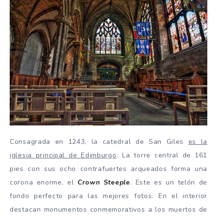
Consagrada en 1243, la catedral de San Giles
es la
iglesia principal de Edimburgo
. La torre central de 161
pies con sus ocho contrafuertes arqueados forma una
corona enorme, el
Crown Steeple
. Este es un telón de
fondo perfecto para las mejores fotos. En el interior
destacan monumentos conmemorativos a los muertos de