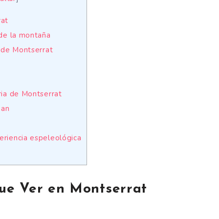
rat
o de la montaña
a de Montserrat
oria de Montserrat
oan
periencia espeleológica
ue Ver en Montserrat