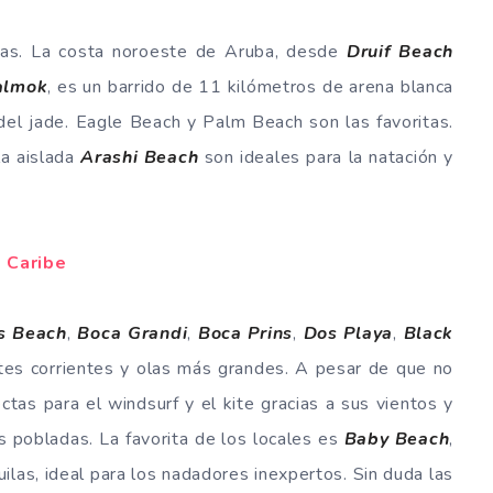
ayas. La costa noroeste de Aruba, desde
Druif Beach
almok
, es un barrido de 11 kilómetros de arena blanca
 del jade. Eagle Beach y Palm Beach son las favoritas.
la aislada
Arashi Beach
son ideales para la natación y
l Caribe
s Beach
,
Boca Grandi
,
Boca Prins
,
Dos Playa
,
Black
tes corrientes y olas más grandes. A pesar de que no
ctas para el windsurf y el kite gracias a sus vientos y
s pobladas. La favorita de los locales es
Baby Beach
,
ilas, ideal para los nadadores inexpertos. Sin duda las