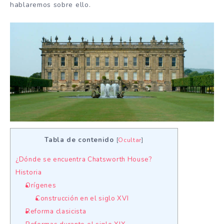
hablaremos sobre ello.
Tabla de contenido
[
Ocultar
]
¿Dónde se encuentra Chatsworth House?
Historia
Orígenes
Construcción en el siglo XVI
Reforma clasicista