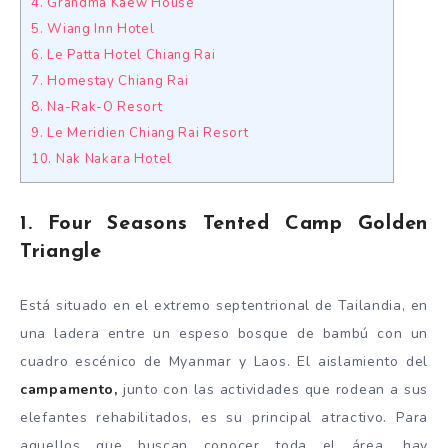
4. Grandma Kaew House
5. Wiang Inn Hotel
6. Le Patta Hotel Chiang Rai
7. Homestay Chiang Rai
8. Na-Rak-O Resort
9. Le Meridien Chiang Rai Resort
10. Nak Nakara Hotel
1. Four Seasons Tented Camp Golden
Triangle
Está situado en el extremo septentrional de Tailandia, en
una ladera entre un espeso bosque de bambú con un
cuadro escénico de Myanmar y Laos. El aislamiento del
campamento,
junto con las actividades que rodean a sus
elefantes rehabilitados, es su principal atractivo. Para
aquellos que buscan conocer toda el área, hay