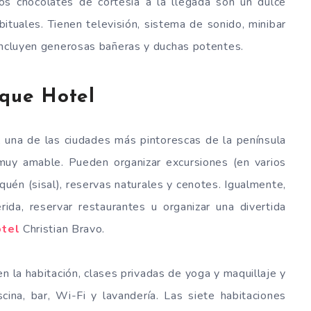
s chocolates de cortesía a la llegada son un dulce
uales. Tienen televisión, sistema de sonido, minibar
 incluyen generosas bañeras y duchas potentes.
ique Hotel
, una de las ciudades más pintorescas de la península
muy amable. Pueden organizar excursiones (en varios
quén (sisal), reservas naturales y cenotes. Igualmente,
ida, reservar restaurantes u organizar una divertida
otel
Christian Bravo.
en la habitación, clases privadas de yoga y maquillaje y
cina, bar, Wi-Fi y lavandería. Las siete habitaciones