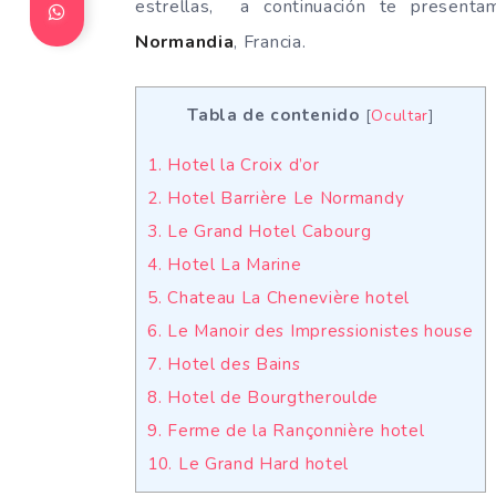
estrellas, a continuación te presen
Normandia
, Francia.
Tabla de contenido
[
Ocultar
]
1. Hotel la Croix d’or
2. Hotel Barrière Le Normandy
3. Le Grand Hotel Cabourg
4. Hotel La Marine
5. Chateau La Chenevière hotel
6. Le Manoir des Impressionistes house
7. Hotel des Bains
8. Hotel de Bourgtheroulde
9. Ferme de la Rançonnière hotel
10. Le Grand Hard hotel