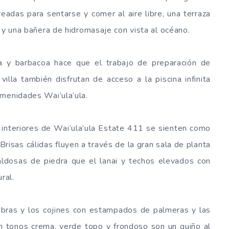
eadas para sentarse y comer al aire libre, una terraza
 y una bañera de hidromasaje con vista al océano.
da y barbacoa hace que el trabajo de preparación de
illa también disfrutan de acceso a la piscina infinita
Amenidades Wai’ula’ula.
s interiores de Wai’ula’ula Estate 411 se sienten como
 Brisas cálidas fluyen a través de la gran sala de planta
aldosas de piedra que el lanai y techos elevados con
ral.
mbras y los cojines con estampados de palmeras y las
en tonos crema, verde topo y frondoso son un guiño al